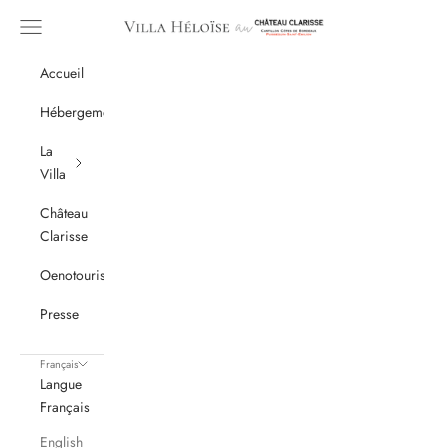
Passer au contenu
Menu
Villa Héloïse
Accueil
Hébergement
La
Villa
Château
Clarisse
Oenotourisme
Presse
Français
Langue
Français
English